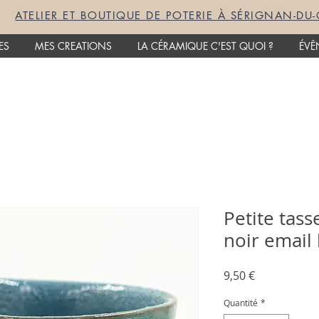
ATELIER ET BOUTIQUE DE POTERIE À SÉRIGNAN-DU
ES
MES CREATIONS
LA CÉRAMIQUE C'EST QUOI ?
ÉVÊ
Petite tass
noir email
Prix
9,50 €
Quantité
*