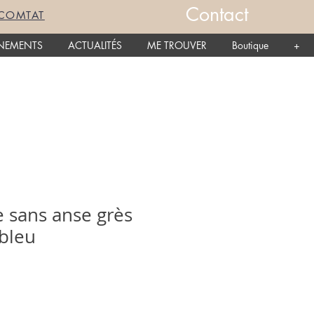
Contact
-COMTAT
NEMENTS
ACTUALITÉS
ME TROUVER
Boutique
+
e sans anse grès
 bleu