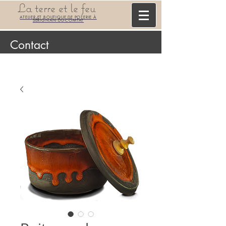
La terre et le feu
ATELIER ET BOUTIQUE DE POTERIE À
SÉRIGNAN-DU-COMTAT
Contact